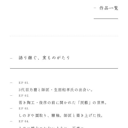
EP 01.
3代目力麿と師匠・生田和孝氏の出会い。
EP 02.
若き陶工・俊彦の前に開かれた「民藝」の世界。
EP 03.
しのぎや面取り、糠釉。師匠と築き上げた技。
EP 04.