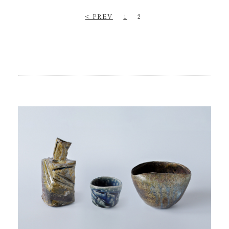
< PREV
1
2