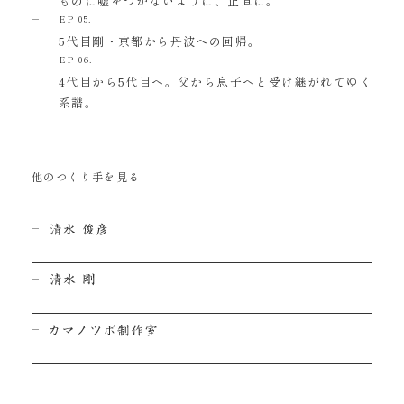
ものに嘘をつかないように、正直に。
EP 05.
5代目剛・京都から丹波への回帰。
EP 06.
4代目から5代目へ。父から息子へと受け継がれてゆく
系譜。
他のつくり手を見る